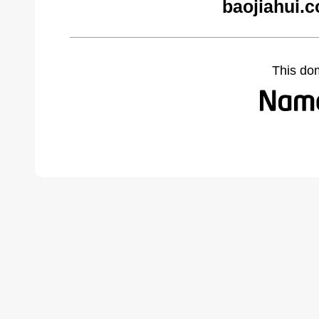
baojiahui.
This do